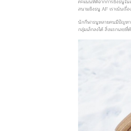
คะแนนที่ดีจากการยิงธนูในแ
สนามยิงธนู AF เราเน้นเรื่
นักกีฬาธนูหลายคนมีปัญหาใน
กลุ่มเล็กลงได้ สิ่งแรกเลยที