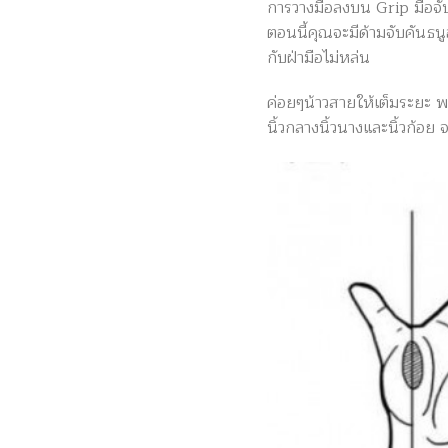
การวางมือลงบน Grip มือจับ
ตอนนี้คุณจะมีด้ามจับคันธนูอย
กับฝ่ามือไม่หล่น
ค่อยๆน้าวสายให้เต็มระยะ พยา
นิ้วกลางนิ้วนางและนิ้วก้อย