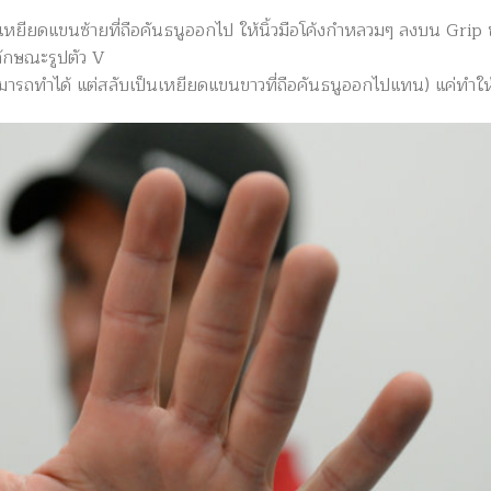
เหยียดแขนซ้ายที่ถือคันธนูออกไป ให้นิ้วมือโค้งกำหลวมๆ ลงบน Grip ข
็นลักษณะรูปตัว V
็สามารถทำได้ แต่สลับเป็นเหยียดแขนขาวที่ถือคันธนูออกไปแทน) แค่ทำให้นิ้