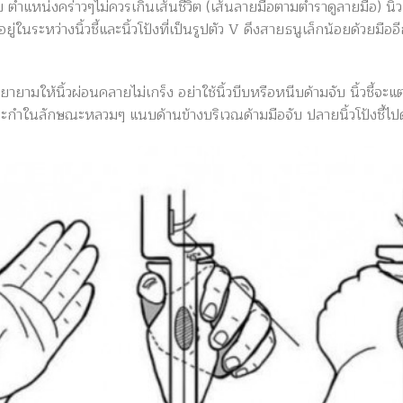
 ตำแหน่งคร่าวๆไม่ควรเกินเส้
นชีวิต (เส้นลายมือตามตำราดูลายมือ
) นิ
ู่ในระหว่างนิ้วชี้และนิ้วโป้งที่เป็นรูปตัว V ดึงสายธนูเล็กน้อยด้วยมืออี
ยามให้นิ้วผ่อนคลายไม่เกร็ง อย่าใช้นิ้วบีบหรือหนีบด้ามจับ นิ้วชี้จะแ
 จะกำในลักษณะหลวมๆ แนบด้านข้างบริเวณด้ามมือจับ ปลายนิ้วโป้งชี้ไป