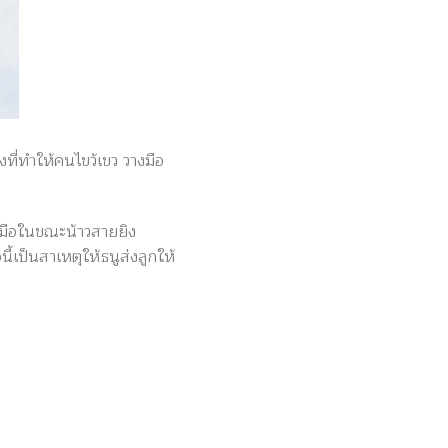
งที่ทำให้คนไขว้เขว วางมือ
งมือในขณะน้าวสายยิง
้เป็นสาเหตุให้ธนูส่งลูกให้