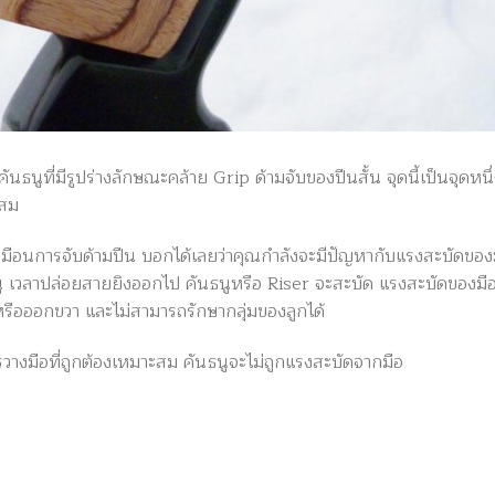
ธนูที่มีรูปร่างลักษณะคล้าย Grip ด้ามจับของปืนสั้น จุดนี้เป็นจุดหนึ่
ะสม
มือนการจับด้ามปืน บอกได้เลยว่าคุณกำลังจะมีปัญหากับแรงสะบัดขอ
ู เวลาปล่อยสายยิงออกไป คันธนูหรือ Riser จะสะบัด แรงสะบัดของมือนี
รือออกขวา และไม่สามารถรักษากลุ่มของลูกได้
างมือที่ถูกต้องเหมาะสม คันธนูจะไม่ถูกแรงสะบัดจากมือ