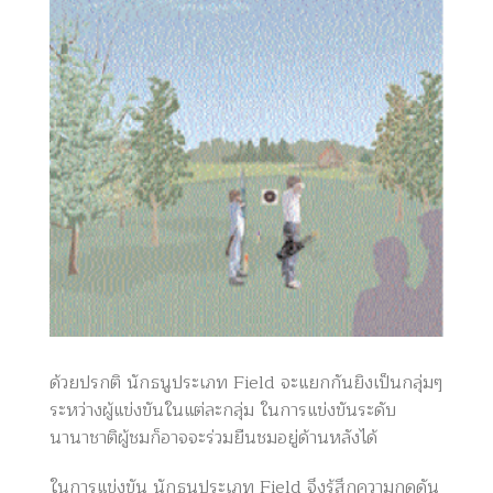
ด้วยปรกติ นักธนูประเภท Field จะแยกกันยิงเป็นกลุ่มๆ
ระหว่างผู้แข่งขันในแต่ละกลุ่ม ในการแข่งขันระดับ
นานาชาติผู้ชมก็อาจจะร่วมยืนชมอยู่ด้านหลังได้
ในการแข่งขัน นักธนูประเภท Field จึงรู้สึกความกดดัน