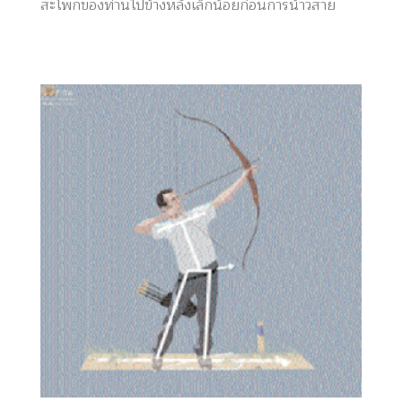
สะโพกของท่านไปข้างหลังเล็กน้อยก่อนการน้าวสาย