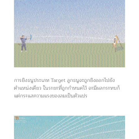
การยิงธนูประเภท Target ลูกธนูจะถูกยิงออกไปยัง
ตำแหน่งเดียว ในระยะที่ถูกกำหนดไว้ จะมีผลกระทบก็
แต่กระแสความแรงของลมเป็นตัวแปร