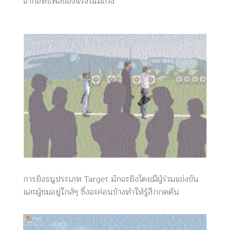
จากอิทธิพลของแรงโน้มถ่วง
การยิงธนูประเภท Target มักจะยิงโดยมีผู้ร่วมแข่งขัน
และผู้ชมอยู่ใกล้ๆ ซึ่งจะค่อนข้างทำให้รู้สึกกดดัน