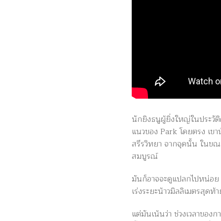
นักยิงธนูผู้ยิ่งใหญ่ในประ
แนวของ Park โดยตรง เขาน้า
สรีรวิทยา จากจุดนั้น ในข
สมบูรณ์
มันก็อาจจะดูแปลกไปหน่อย 
เร่งระยะน้าวมิลลิเมตรสุดท้า
แต่มันเน้นว่า ช่วงเวลาของกา