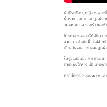
นักกีฬายิงธนูหญิงคนแรก
นั้นหมดจดมาก สมบูรณ์แบบต
อย่างหมดจด รวดเร็ว และทั
โค้ชบางคนเสนอให้เป็นทฤษฎี
สาย การทำเช่นนี้จะไม่ง่ายนั
เดียวกันเสมออย่างสมบูรณ์
ในรูปแบบหนึ่ง การดำเนินการย
ตำแหน่งใต้คาง เป็นเพียงกา
หากมีเทคนิค Recurve เพียง