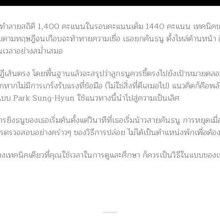
ที่ทำลายสถิติ 1,400 คะแนนในรอบคะแนนเต็ม 1440 คะแนน เทคนิ
ามทฤษฎีจนเกือบจะท้าทายความเชื่อ เธอยกคันธนู ตั้งไหล่ด้านหน้า ด
นเวลาอย่างสม่ำเสมอ
เส้นตรง โดยพื้นฐานแล้วจะสรุปว่าลูกธนูควรชี้ตรงไปยังเป้าหมายตลอดเ
กหากไม่มีการเกร็งรับแรงที่ข้อมือ (ไม่ใช่สิ่งที่ดีเสมอไป) แนวคิดก็คือ
แบบ Park Sung-Hyun ใช้แนวทางนี้นำไปสู่ความเป็นเลิศ
ิงธนูของเธอเริ่มต้นตั้งแต่วินาทีที่เธอเริ่มน้าวสายคันธนู การหยุดเมื
รตรวจสอบอย่างคร่าวๆ ของวิธีการปล่อย ไม่ได้เป็นตำแหน่งพักเพื่อต้อง
เทคนิคเดียวที่คุณใช้เวลาในการดูและศึกษา ก็ควรเป็นวิธีในแบบของ