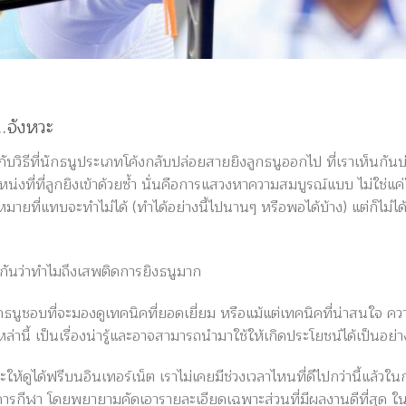
…จังหวะ
 กับวิธีที่นักธนูประเภทโค้งกลับปล่อยสายยิงลูกธนูออกไป ที่เราเห็นกั
งที่ที่ลูกยิงเข้าด้วยซ้ำ นั่นคือการแสวงหาความสมบูรณ์แบบ ไม่ใช่แค่ในส
งหมายที่แทบจะทำไม่ได้ (ทำได้อย่างนี้ไปนานๆ หรือพอได้บ้าง) แต่ก็ไม
อนกันว่าทำไมถึงเสพติดการยิงธนูมาก
นักธนูชอบที่จะมองดูเทคนิคที่ยอดเยี่ยม หรือแม้แต่เทคนิคที่น่าสนใจ ค
เหล่านี้ เป็นเรื่องน่ารู้และอาจสามารถนำมาใช้ให้เกิดประโยชน์ได้เป็นอ
ะให้ดูได้ฟรีบนอินเทอร์เน็ต เราไม่เคยมีช่วงเวลาไหนที่ดีไปกว่านี้แล้วใ
ในวงการกีฬา โดยพยายามคัดเอารายละเอียดเฉพาะส่วนที่มีผลงานดีที่สุด