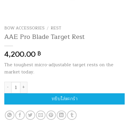
BOW ACCESSORIES
/
REST
AAE Pro Blade Target Rest
4,200.00
฿
The toughest micro-adjustable target rests on the
market today.
จำนวน AAE Pro Blade Target Rest ชิ้น
หยิบใส่ตะกร้า