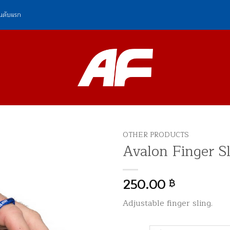
ันดับแรก
OTHER PRODUCTS
Avalon Finger S
250.00
฿
Adjustable finger sling.