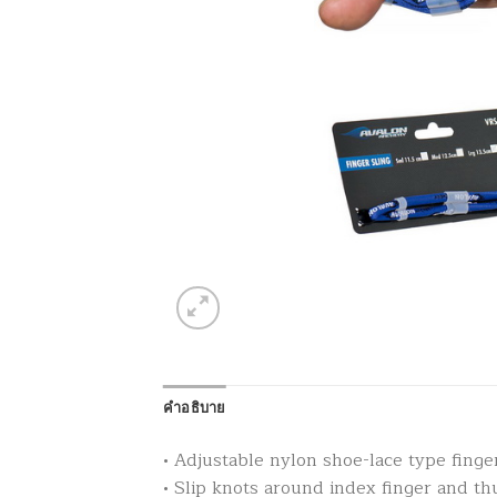
คำอธิบาย
• Adjustable nylon shoe-lace type finger
• Slip knots around index finger and t