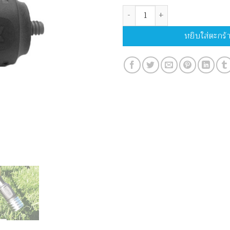
จำนวน MK D1 Damper ชิ้น
หยิบใส่ตะกร้