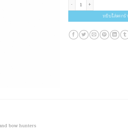
จำนวน PSE Oryx Longbow ชิ้น
หยิบใส่ตะกร้
s and bow hunters