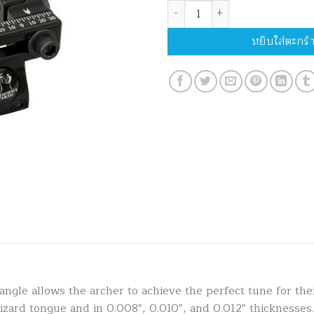
จำนวน Trophy Taker Spring Stee
หยิบใส่ตะกร้
angle allows the archer to achieve the perfect tune for the
lizard tongue and in 0.008″, 0.010″, and 0.012″ thicknesses.