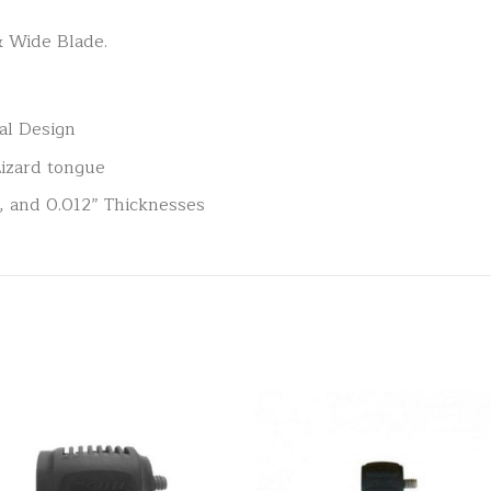
& Wide Blade.
al Design
Lizard tongue
, and 0.012” Thicknesses