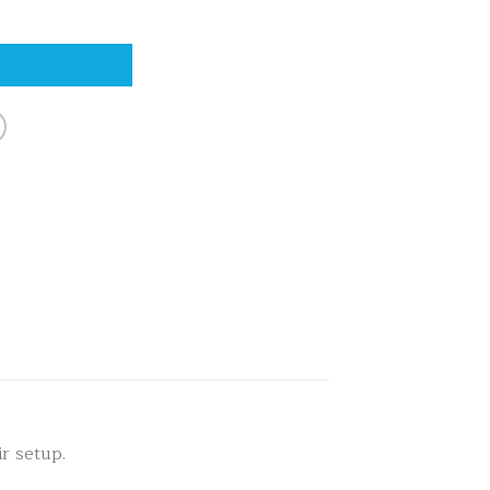
l Arrow Rest ชิ้น
า
ir setup.