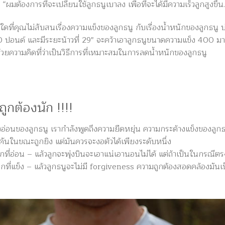
ผมต้องการที่จะเปลี่ยนใช้ลูกธนูเบาลง เพื่อที่จะได้มีความเร็วลูกสูงขึ้น
บใดที่คุณไม่สับสนเรื่องความแข็งของลูกธนู กับเรื่องน้ำหนักของลูกธนู 
 60 ปอนด์ และมีระยะน้าวที่ 29″ จะคว้าเอาลูกธนูขนาดความแข็ง 400 ม
ด้วยความคิดที่ว่าเป็นวิธีการที่เหมาะสมในการลดน้ำหนักของลูกธนู
ะถูกต้องนัก !!!!
ข็งอ่อนของลูกธนู เรากำลังพูดถึงความยืดหยุ่น ความกระด้างแข็งของลูกธ
คันในขณะถูกยิง แต่มันควรจะงอตัวได้เพียงระดับหนึ่ง
กที่อ่อน – แล้วลูกจะพุ่งบินจะเอาแน่เอานอนไม่ได้ แต่ถ้าเป็นในกรณีตร
ูกที่แข็ง – แล้วลูกธนูจะไม่มี forgiveness ความถูกต้องสอดคล้องมันเ