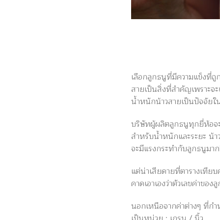
เลือกลูกธนูที่มีความแข็งที
สายเป็นสิ่งที่สำคัญเพราะจะ
น้ำหนักน้าวสายเป็นปัจจัยใ
บริษัทผู้ผลิตลูกธนูทุกยี่ห
สำหรับน้ำหนักและระยะ น้าวขอ
จะมีแรงกระทำกับลูกธนูมากข
แต่น่าเสียดายที่ตารางเทียบ
คาดเอาเองว่าตัวเลขค่าของลูก
นอกเหนือจากค่าต่างๆ ที่กำห
เป็นหน่วย : เกรน / นิ้ว