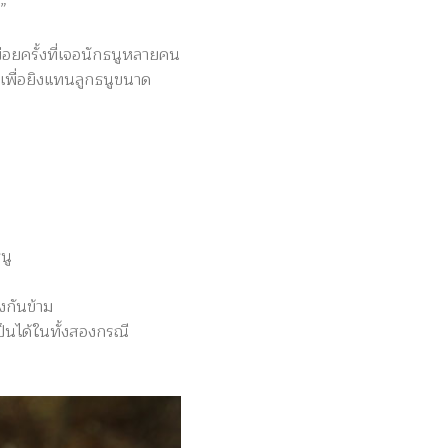
.”
บ่อยครั้งที่เจอนักธนูหลายคน
าเพื่อยิงแทนลูกธนูขนาด
นู
งกันข้าม
ป็นได้ในทั้งสองกรณี