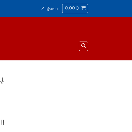
0.00
฿
เข้าสู่ระบบ
นู
!!