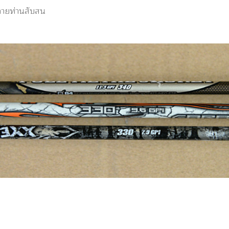
หลายท่านสับสน