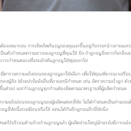
่ถูกต้องเหมาะสม การเซ็ทอัพคันธนูของคุณจะขึ้นอยู่กับระยะน้าวสายและ
เป็นตัวกำหนดความยาวของลูกธนูที่คุณใช้ ยิง ถ้าลูกธนูยิ่งยาวก็จะยิ่ง
นการกำหนดแรงที่จะผลักดันลูกธนูให้พุ่งออกไป
้อจะมีตารางความแข็งอ่อนของลูกธนูมาให้เลือก เพื่อให้คุณพิจารณาเปรียบ
งผู้ยิง (ตัวแปรปัจจัยอื่นที่อาจจะมีกำหนด เช่น อัตราความเร็วลูก ด้ว
ึ้นด้วย) และก้านลูกธนูทุกก้านต้องยึดตามมาตรฐานที่ผู้ผลิตกำหนด
ความแข็งอ่อนของลูกธนูของผู้ผลิตแต่ละยี่ห้อ ไม่ได้กำหนดเป็นค่าแบบเดี
ธนูยี่ห้อนี้จะเหมือนหรือใช้ แทนได้กับอีกลูกธนอีกยี่ห้อนึง
นดไว้บริเวณด้านข้างก้านลูกธนูแล้ว ผู้ผลิตส่วนใหญ่มักจะยังมีการแจ้ง