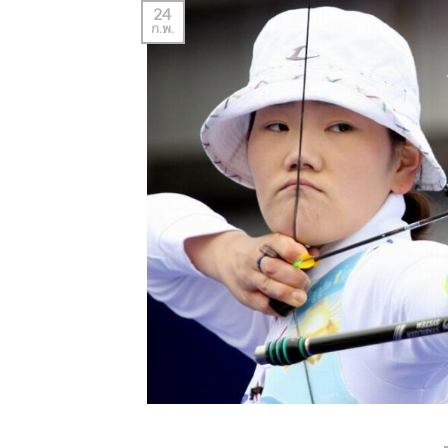
24
ก.พ.