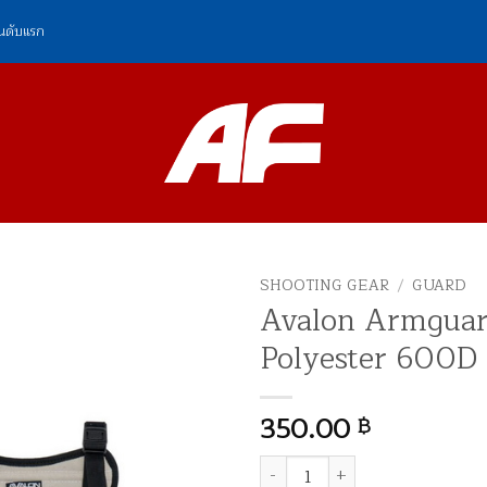
ันดับแรก
SHOOTING GEAR
/
GUARD
Avalon Armgua
Polyester 600D
350.00
฿
จำนวน Avalon Armguard Polyest