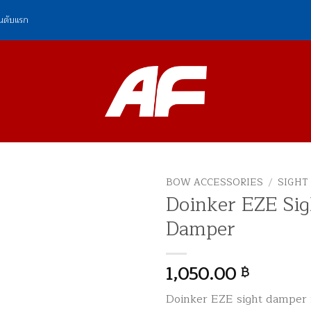
ันดับแรก
BOW ACCESSORIES
/
SIGHT
Doinker EZE Sig
Damper
1,050.00
฿
Doinker EZE sight damper 