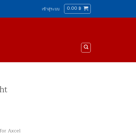
0.00
฿
เข้าสู่ระบบ
ht
for Axcel