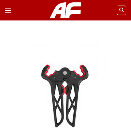
ข้าม
ไป
ยัง
เนื้อหา