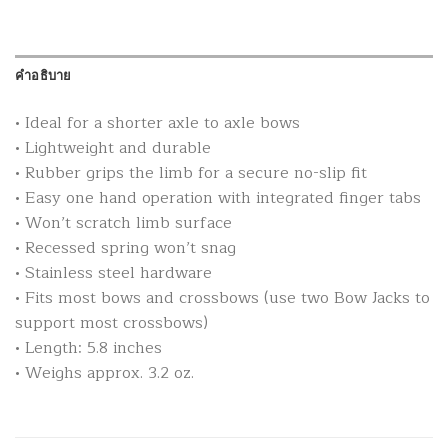
คำอธิบาย
• Ideal for a shorter axle to axle bows
• Lightweight and durable
• Rubber grips the limb for a secure no-slip fit
• Easy one hand operation with integrated finger tabs
• Won’t scratch limb surface
• Recessed spring won’t snag
• Stainless steel hardware
• Fits most bows and crossbows (use two Bow Jacks to
support most crossbows)
• Length: 5.8 inches
• Weighs approx. 3.2 oz.