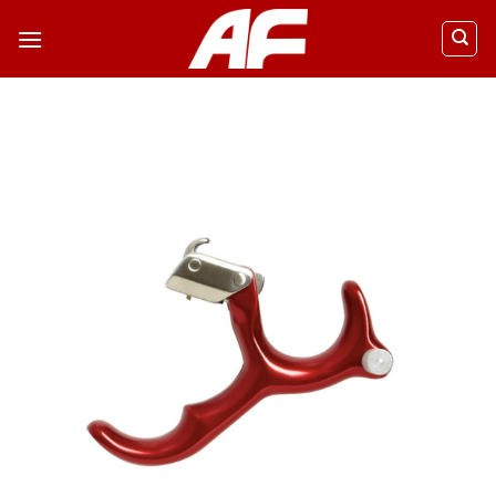
ข้าม
ไป
ยัง
เนื้อหา