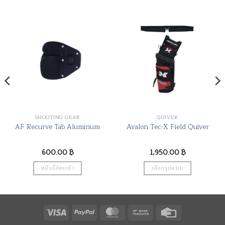
SHOOTING GEAR
QUIVER
AF Recurve Tab Aluminum
Avalon Tec-X Field Quiver
600.00
฿
1,950.00
฿
หยิบใส่ตะกร้า
เลือกรูปแบบ
This
product
has
Visa
PayPal
MasterCard
Bank
Credit
multiple
variants.
Transfer
Card