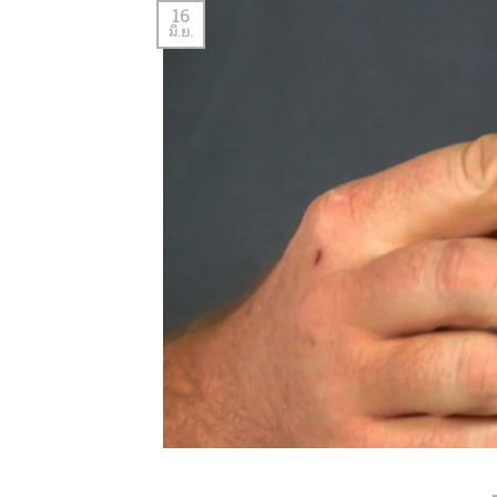
16
มิ.ย.