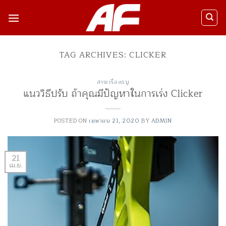
ข้าม
ไป
ยัง
เนื้อหา
TAG ARCHIVES:
CLICKER
สาระเรื่องธนู
แนววิธีปรับ ถ้าคุณมีปัญหาในการเร่ง Clicker
POSTED ON
เมษายน 21, 2020
BY
ADMIN
21
เม.ย.