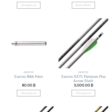
เลือกรูปแบบ
สั่งจองสินค้า
This
product
has
multiple
variants.
The
options
may
be
chosen
on
the
ARROW
ARROW
product
Easton XX75 Platinum Plus
Easton Nibb Point
page
Arrow Shaft
80.00
฿
3,000.00
฿
เลือกรูปแบบ
เลือกรูปแบบ
This
This
product
product
has
has