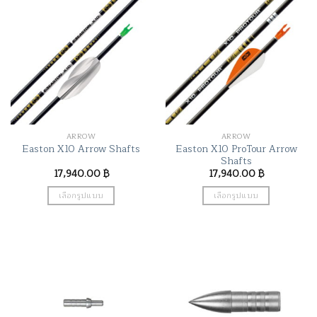
multiple
multiple
variants.
variants.
The
The
options
options
may
may
be
be
chosen
chosen
on
on
the
the
ARROW
ARROW
product
product
Easton X10 ProTour Arrow
Easton X10 Arrow Shafts
page
page
Shafts
17,940.00
฿
17,940.00
฿
เลือกรูปแบบ
เลือกรูปแบบ
This
This
product
product
has
has
multiple
multiple
variants.
variants.
The
The
options
options
may
may