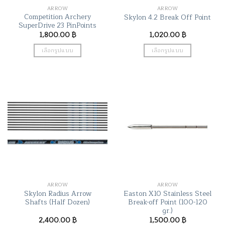
the
ARROW
ARROW
product
Competition Archery
Skylon 4.2 Break Off Point
page
SuperDrive 23 PinPoints
1,800.00
฿
1,020.00
฿
เลือกรูปแบบ
เลือกรูปแบบ
This
This
product
product
has
has
multiple
multiple
variants.
variants.
The
The
options
options
may
may
be
be
chosen
chosen
on
on
the
the
ARROW
ARROW
product
product
Skylon Radius Arrow
Easton X10 Stainless Steel
page
page
Shafts (Half Dozen)
Break-off Point (100-120
gr.)
2,400.00
฿
1,500.00
฿