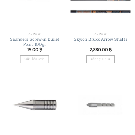
ARROW
ARROW
Saunders Screw-in Bullet
Skylon Bruxx Arrow Shafts
Point 100gr
15.00
฿
2,880.00
฿
หยิบใส่ตะกร้า
เลือกรูปแบบ
This
product
has
multiple
variants.
The
options
may
be
chosen
on