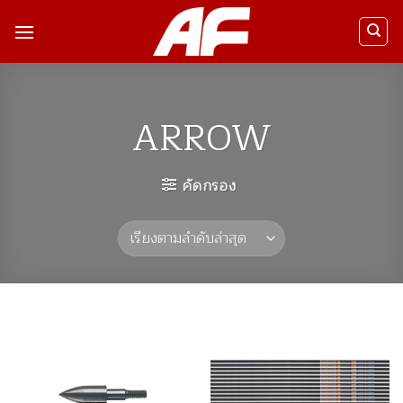
ข้าม
ไป
ยัง
เนื้อหา
ARROW
คัดกรอง