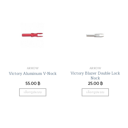
product
has
multiple
variants.
The
options
may
be
chosen
on
the
ARROW
ARROW
product
Victory Blazer Double Lock
Victory Aluminum V-Nock
page
Nock
55.00
฿
25.00
฿
เลือกรูปแบบ
เลือกรูปแบบ
This
This
product
product
has
has
multiple
multiple
variants.
variants.