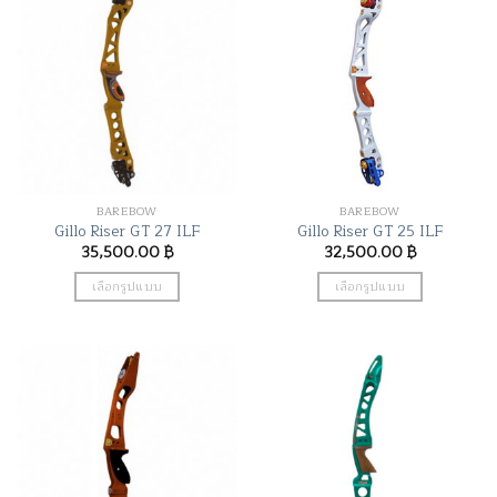
multiple
multiple
variants.
variants.
The
The
options
options
may
may
be
be
chosen
chosen
on
on
the
the
BAREBOW
BAREBOW
product
product
Gillo Riser GT 27 ILF
Gillo Riser GT 25 ILF
page
page
35,500.00
฿
32,500.00
฿
เลือกรูปแบบ
เลือกรูปแบบ
This
This
product
product
has
has
multiple
multiple
variants.
variants.
The
The
options
options
may
may