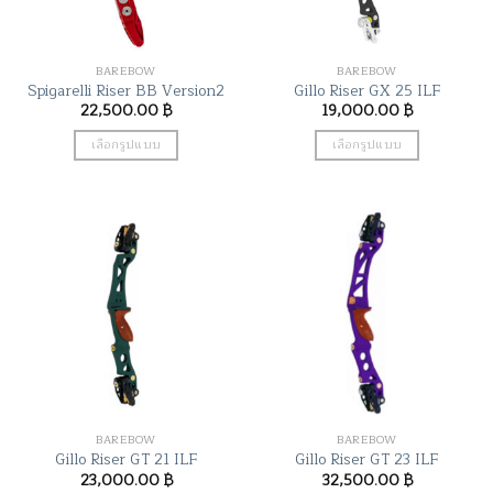
chosen
on
the
BAREBOW
BAREBOW
product
Spigarelli Riser BB Version2
Gillo Riser GX 25 ILF
page
22,500.00
฿
19,000.00
฿
เลือกรูปแบบ
เลือกรูปแบบ
This
This
product
product
has
has
multiple
multiple
variants.
variants.
The
The
options
options
may
may
be
be
chosen
chosen
on
on
the
the
BAREBOW
BAREBOW
product
product
Gillo Riser GT 21 ILF
Gillo Riser GT 23 ILF
page
page
23,000.00
฿
32,500.00
฿