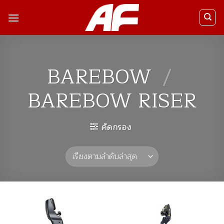
ข้าม
ไป
ยัง
เนื้อหา
BAREBOW
/
BAREBOW RISER
คัดกรอง