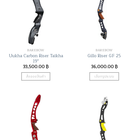
BAREBOW
BAREBOW
Uukha Carbon Riser Taïkha
Gillo Riser GF 25
19″
33,500.00
฿
36,000.00
฿
สั่งจองสินค้า
เลือกรูปแบบ
This
product
has
multiple
variants.
The
options
may
be