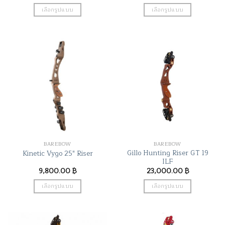
เลือกรูปแบบ
เลือกรูปแบบ
This
This
product
product
has
has
multiple
multiple
variants.
variants.
The
The
options
options
may
may
be
be
chosen
chosen
on
on
the
the
BAREBOW
BAREBOW
product
product
Gillo Hunting Riser GT 19
Kinetic Vygo 25″ Riser
page
page
ILF
9,800.00
฿
23,000.00
฿
เลือกรูปแบบ
เลือกรูปแบบ
This
This
product
product
has
has