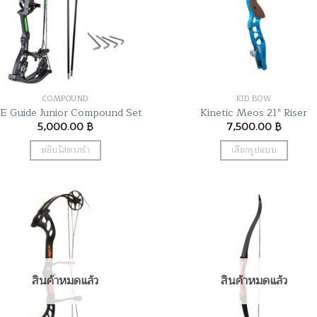
COMPOUND
KID BOW
E Guide Junior Compound Set
Kinetic Meos 21″ Riser
5,000.00
฿
7,500.00
฿
หยิบใส่ตะกร้า
เลือกรูปแบบ
This
product
has
multiple
variants.
The
options
สินค้าหมดแล้ว
สินค้าหมดแล้ว
may
be
chosen