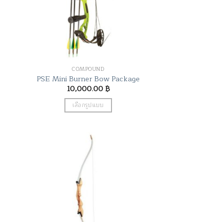
COMPOUND
PSE Mini Burner Bow Package
10,000.00
฿
เลือกรูปแบบ
This
product
has
multiple
variants.
The
options
may
be
chosen