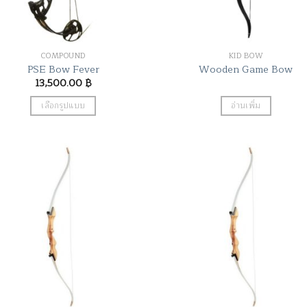
on
the
product
COMPOUND
KID BOW
page
PSE Bow Fever
Wooden Game Bow
13,500.00
฿
เลือกรูปแบบ
อ่านเพิ่ม
This
product
has
multiple
variants.
The
options
may
be
chosen
on
the