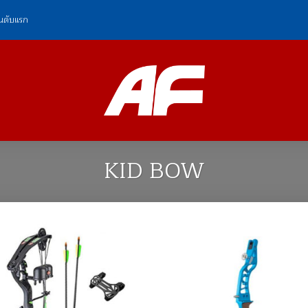
ันดับแรก
KID BOW