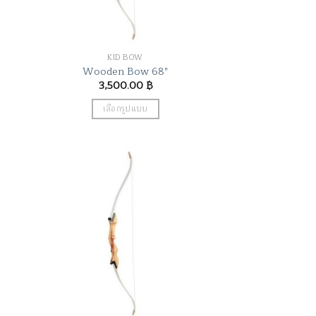
on
the
product
KID BOW
page
Wooden Bow 68″
3,500.00
฿
เลือกรูปแบบ
This
product
has
multiple
variants.
The
options
may
be
chosen
on
the