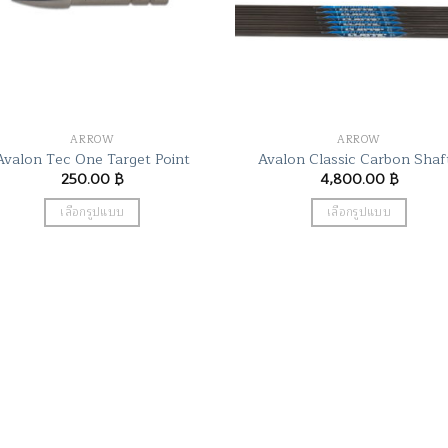
ARROW
ARROW
Avalon Tec One Target Point
Avalon Classic Carbon Shaf
250.00
฿
4,800.00
฿
เลือกรูปแบบ
เลือกรูปแบบ
This
This
product
product
has
has
multiple
multiple
variants.
variants.
The
The
options
options
may
may
be
be
chosen
chosen