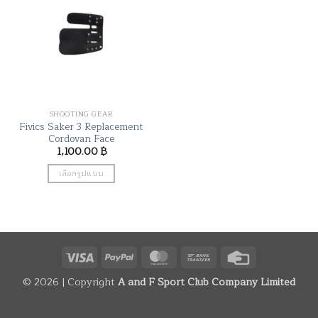
SHOOTING GEAR
Fivics Saker 3 Replacement
Cordovan Face
1,100.00
฿
เลือกรูปแบบ
This
product
has
multiple
variants.
Visa
PayPal
MasterCard
Bank
Credit
The
Transfer
Card
options
© 2026 | Copyright
A and F Sport Club Company Limited
may
be