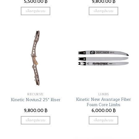
5,500.00
฿
9,800.00
฿
เลือกรูปแบบ
เลือกรูปแบบ
This
This
product
product
has
has
multiple
multiple
variants.
variants.
The
The
options
options
may
may
be
be
chosen
chosen
on
on
the
the
RECURVE
LIMBS
product
product
Kinetic New Avantage Fiber
Kinetic Novius2 25″ Riser
page
page
Foam Core Limbs
9,800.00
฿
6,000.00
฿
เลือกรูปแบบ
เลือกรูปแบบ
This
This
product
product