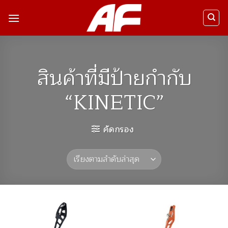
ข้าม
ไป
ยัง
เนื้อหา
สินค้าที่มีป้ายกำกับ
“KINETIC”
คัดกรอง