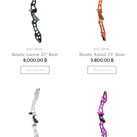
RECURVE
RECURVE
Kinetic Lancer 25″ Riser
Kinetic Arios2 25″ Riser
8,000.00
฿
9,800.00
฿
เลือกรูปแบบ
เลือกรูปแบบ
This
This
product
product
has
has
multiple
multiple
variants.
variants.
The
The
options
options
may
may
be
be
chosen
chosen