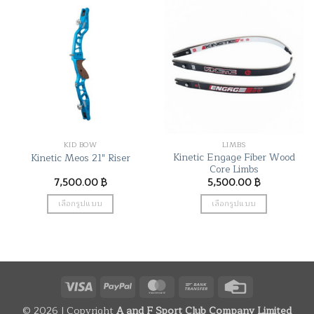
has
has
multiple
multiple
variants.
variants.
The
The
options
options
may
may
be
be
chosen
chosen
on
on
the
the
KID BOW
LIMBS
product
product
Kinetic Engage Fiber Wood
Kinetic Meos 21″ Riser
page
page
Core Limbs
7,500.00
฿
5,500.00
฿
เลือกรูปแบบ
เลือกรูปแบบ
This
This
product
product
has
has
multiple
multiple
variants.
variants.
Visa
PayPal
MasterCard
Bank
Credit
The
The
Transfer
Card
options
options
© 2026 | Copyright
A and F Sport Club Company Limited