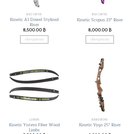
on
on
the
the
RECURVE
RECURVE
product
product
Kinetic A1 Dowel Stylized
Kinetic Scopus 23″ Riser
page
page
Riser
8,500.00
฿
8,000.00
฿
เลือกรูปแบบ
เลือกรูปแบบ
This
This
product
product
has
has
multiple
multiple
variants.
variants.
The
The
options
options
may
may
be
be
chosen
chosen
on
on
the
the
LIMBS
BAREBOW
product
product
Kinetic Yntevo Fiber Wood
Kinetic Vygo 25″ Riser
page
page
Limbs