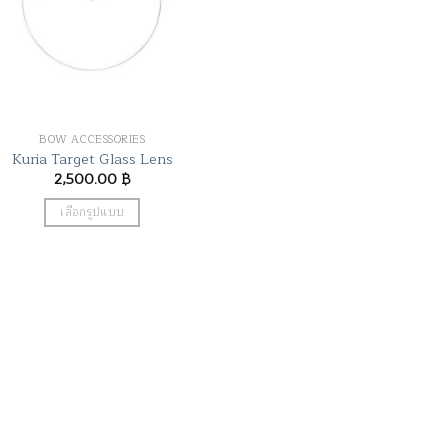
BOW ACCESSORIES
Kuria Target Glass Lens
2,500.00
฿
เลือกรูปแบบ
This
product
has
multiple
variants.
The
options
may
be
chosen