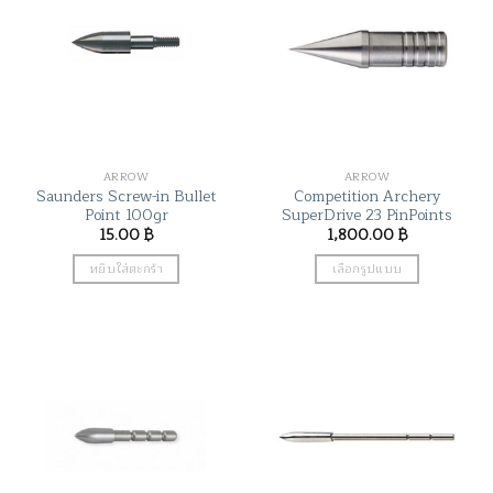
ARROW
ARROW
Saunders Screw-in Bullet
Competition Archery
Point 100gr
SuperDrive 23 PinPoints
15.00
฿
1,800.00
฿
หยิบใส่ตะกร้า
เลือกรูปแบบ
This
product
has
multiple
variants.
The
options
may
be