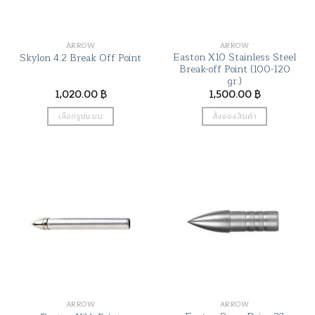
chosen
on
the
ARROW
ARROW
product
Easton X10 Stainless Steel
Skylon 4.2 Break Off Point
page
Break-off Point (100-120
gr.)
1,020.00
฿
1,500.00
฿
เลือกรูปแบบ
สั่งจองสินค้า
This
product
has
multiple
variants.
The
options
may
be
chosen
on
the
ARROW
ARROW
product