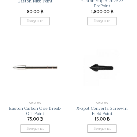
Easton SuperDrive 23
Easton Nibb Point
page
ProPoint
80.00
฿
1,800.00
฿
เลือกรูปแบบ
เลือกรูปแบบ
This
This
product
product
has
has
multiple
multiple
variants.
variants.
The
The
options
options
may
may
be
be
chosen
chosen
on
on
the
the
ARROW
ARROW
product
product
Easton Carbon One Break-
X-Spot Converta Screw-In
page
page
Off Point
Field Point
75.00
฿
15.00
฿
เลือกรูปแบบ
เลือกรูปแบบ
This
This