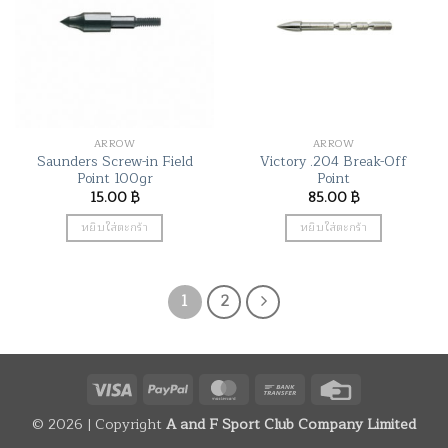
The
The
options
options
may
may
be
be
chosen
chosen
on
on
the
the
ARROW
ARROW
product
product
Saunders Screw-in Field
Victory .204 Break-Off
page
page
Point 100gr
Point
15.00
฿
85.00
฿
หยิบใส่ตะกร้า
หยิบใส่ตะกร้า
1
2
Visa
PayPal
MasterCard
Bank
Credit
Transfer
Card
© 2026 | Copyright
A and F Sport Club Company Limited