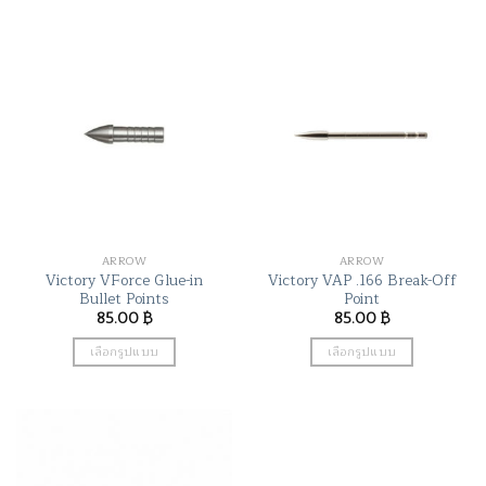
product
product
has
has
multiple
multiple
variants.
variants.
The
The
options
options
may
may
be
be
chosen
chosen
on
on
the
the
ARROW
ARROW
product
product
Victory VForce Glue-in
Victory VAP .166 Break-Off
page
page
Bullet Points
Point
85.00
฿
85.00
฿
เลือกรูปแบบ
เลือกรูปแบบ
This
This
product
product
has
has
multiple
multiple
variants.
variants.