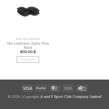
BOW ACCESSORIES
Sim LimbSaver Alpha Shox
Black
800.00
฿
สั่งจองสินค้า
Visa
PayPal
MasterCard
Bank
Credit
Transfer
Card
© 2026 | Copyright
A and F Sport Club Company Limited