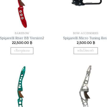
BAREBOW
BOW ACCESSORIES
Spigarelli Riser BB Version2
Spigarelli Micro Tuning Res
22,500.00
฿
2,500.00
฿
เลือกรูปแบบ
หยิบใส่ตะกร้า
This
product
has
multiple
variants.
The
options
may
be
chosen