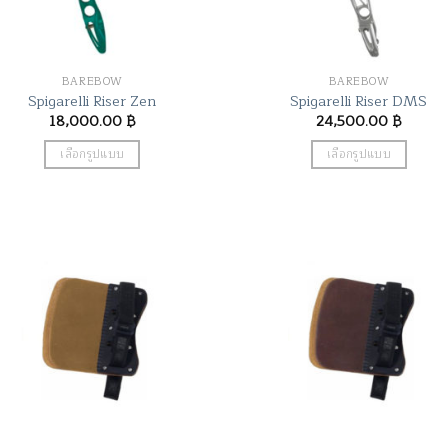
on
the
product
BAREBOW
BAREBOW
page
Spigarelli Riser Zen
Spigarelli Riser DMS
18,000.00
฿
24,500.00
฿
เลือกรูปแบบ
เลือกรูปแบบ
This
This
product
product
has
has
multiple
multiple
variants.
variants.
The
The
options
options
may
may
be
be
chosen
chosen
on
on
the
the