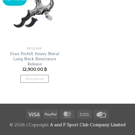
RELEASE
Stan PerfeX Heavy Metal
Long Neck Resistance
Release
12,900.00
฿
เลือกรูปแบบ
This
product
has
multiple
variants.
Visa
PayPal
MasterCard
Bank
Credit
The
Transfer
Card
options
© 2026 | Copyright
A and F Sport Club Company Limited
may