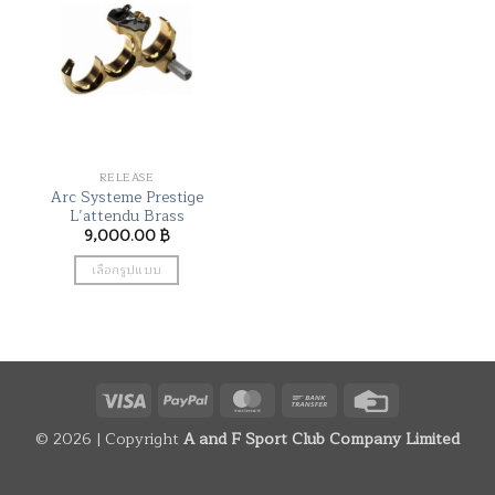
RELEASE
Arc Systeme Prestige
L’attendu Brass
9,000.00
฿
เลือกรูปแบบ
This
product
has
multiple
variants.
Visa
PayPal
MasterCard
Bank
Credit
The
Transfer
Card
options
© 2026 | Copyright
A and F Sport Club Company Limited
may
be