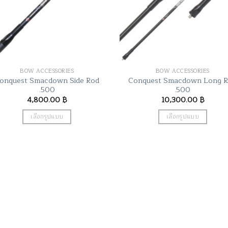
BOW ACCESSORIES
BOW ACCESSORIES
onquest Smacdown Side Rod
Conquest Smacdown Long 
.500
.500
4,800.00
฿
10,300.00
฿
เลือกรูปแบบ
เลือกรูปแบบ
This
This
product
product
has
has
multiple
multiple
variants.
variants.
The
The
options
options
may
may
be
be