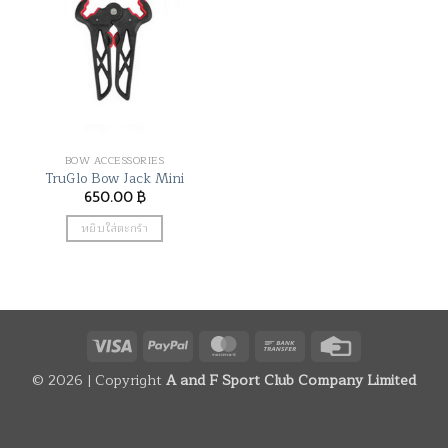
BOW ACCESSORIES
TruGlo Bow Jack Mini
650.00
฿
หยิบใส่ตะกร้า
Visa
PayPal
MasterCard
Bank
Credit
Transfer
Card
© 2026 | Copyright
A and F Sport Club Company Limited